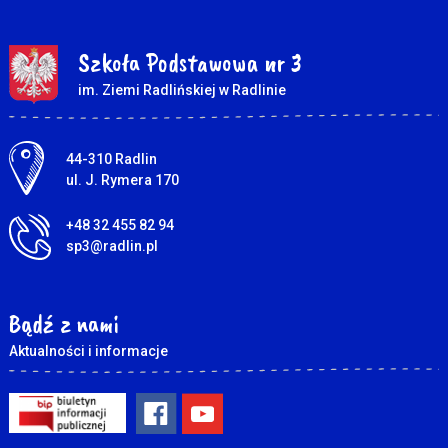
Szkoła Podstawowa nr 3
im. Ziemi Radlińskiej w Radlinie
Adres pocztowy:
44-310 Radlin
ul. J. Rymera 170
+48 32 455 82 94
sp3@radlin.pl
Bądź z nami
Aktualności i informacje