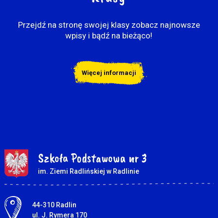
Przejdź na stronę swojej klasy zobacz najnowsze
wpisy i bądź na bieżąco!
Więcej informacji
Szkoła Podstawowa nr 3
im. Ziemi Radlińskiej w Radlinie
Adres pocztowy:
44-310 Radlin
ul. J. Rymera 170