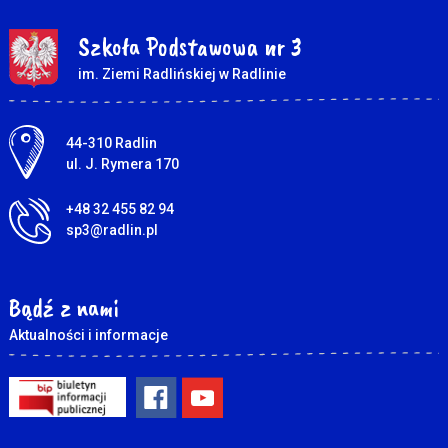
Szkoła Podstawowa nr 3
im. Ziemi Radlińskiej w Radlinie
Adres pocztowy:
44-310 Radlin
ul. J. Rymera 170
+48 32 455 82 94
sp3@radlin.pl
Bądź z nami
Aktualności i informacje