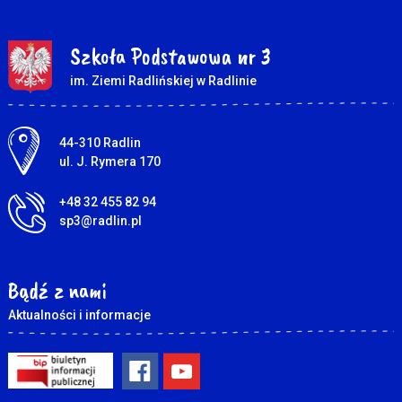
Szkoła Podstawowa nr 3
im. Ziemi Radlińskiej w Radlinie
Adres pocztowy:
44-310 Radlin
ul. J. Rymera 170
+48 32 455 82 94
sp3@radlin.pl
Bądź z nami
Aktualności i informacje