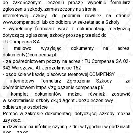
po zakończonym leczeniu proszę wypełnić formularz
zgłoszenia szkody, zamieszczony na stronie
internetowej szkoły, do pobrania również na stronie
www.compensa.pl lub do odbioru w sekretariacie Szkoły
– wypełniony formularz wraz z dokumentacją medyczną
dotyczącą zgłaszanej szkody proszę przesłać do
TU Compensa S.A.
- mailowo wysyłając dokumenty na adres:
dokumenty@compensa.pl
- za pośrednictwem poczty na adres : TU Compensa SA 02-
342 Warszawa, Al. Jerozolimskie 162
- osobiście w każdej placówce terenowej COMPENSY
- internetowy Formularz Zgłoszenia Szkody - za
pośrednictwem https://zgloszenie.compensa.pl/
- komplet dokumentów można również zostawić
w sekretariacie szkoły skąd Agent Ubezpieczeniowy
odbierze je osobiście
Pomoc w zakresie dokumentacji dotyczącej szkody można
uzyskać:
● dzwoniąc na infolinię czynną 7 dni w tygodniu w godzinach