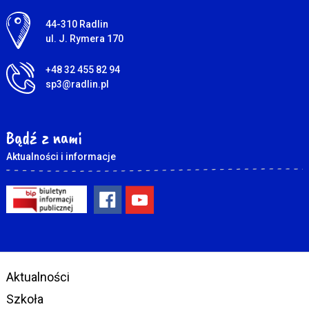
Adres pocztowy:
44-310 Radlin
ul. J. Rymera 170
+48 32 455 82 94
sp3@radlin.pl
Bądź z nami
Aktualności i informacje
Aktualności
Szkoła