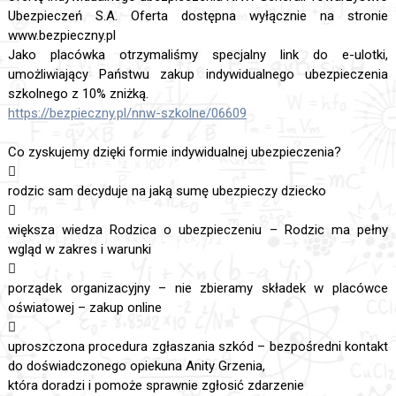
Ubezpieczeń S.A. Oferta dostępna wyłącznie na stronie
www.bezpieczny.pl
Jako placówka otrzymaliśmy specjalny link do e-ulotki,
umożliwiający Państwu zakup indywidualnego ubezpieczenia
szkolnego z 10% zniżką.
https://bezpieczny.pl/nnw-szkolne/06609
Co zyskujemy dzięki formie indywidualnej ubezpieczenia?

rodzic sam decyduje na jaką sumę ubezpieczy dziecko

większa wiedza Rodzica o ubezpieczeniu – Rodzic ma pełny
wgląd w zakres i warunki

porządek organizacyjny – nie zbieramy składek w placówce
oświatowej – zakup online

uproszczona procedura zgłaszania szkód – bezpośredni kontakt
do doświadczonego opiekuna Anity Grzenia,
która doradzi i pomoże sprawnie zgłosić zdarzenie