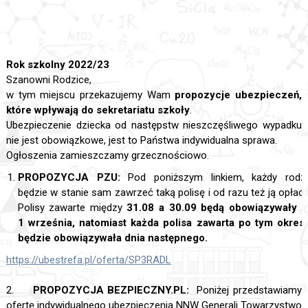
Rok szkolny 2022/23
Szanowni Rodzice,
w tym miejscu przekazujemy Wam
propozycje ubezpieczeń,
które wpływają do sekretariatu szkoły
.
Ubezpieczenie dziecka od następstw nieszczęśliwego wypadku
nie jest obowiązkowe, jest to Państwa indywidualna sprawa.
Ogłoszenia zamieszczamy grzecznościowo.
PROPOZYCJA PZU:
Pod poniższym linkiem, każdy rodz
będzie w stanie sam zawrzeć taką polisę i od razu też ją opłaci
Polisy zawarte między
31.08 a 30.09 będą obowiązywały 
1 września, natomiast każda polisa zawarta po tym okres
będzie obowiązywała dnia następnego.
https://ubestrefa.pl/oferta/SP3RADL
​
2.
PROPOZYCJA BEZPIECZNY.PL:
Poniżej przedstawiamy
ofertę indywidualnego ubezpieczenia NNW Generali Towarzystwo