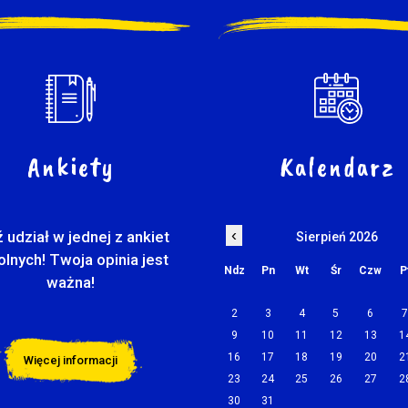
Ankiety
Kalendarz
‹
 udział w jednej z ankiet
Sierpień 2026
olnych! Twoja opinia jest
Ndz
Pn
Wt
Śr
Czw
P
ważna!
2
3
4
5
6
9
10
11
12
13
1
16
17
18
19
20
2
Więcej informacji
23
24
25
26
27
2
30
31