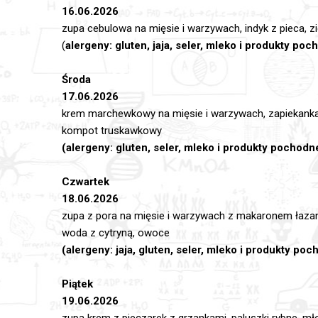
16.06.2026
zupa cebulowa na mięsie i warzywach, indyk z pieca, 
(
alergeny: gluten, jaja, seler, mleko i produkty po
Środa
17.06.2026
krem marchewkowy na mięsie i warzywach, zapiekanka
kompot truskawkowy
(alergeny: gluten, seler, mleko i produkty pochodn
Czwartek
18.06.2026
zupa z pora na mięsie i warzywach z makaronem łazank
woda z cytryną, owoce
(alergeny: jaja, gluten, seler, mleko i produkty po
Piątek
19.06.2026
zupa krem z pieczarek z grzankami, paluszki rybne, m