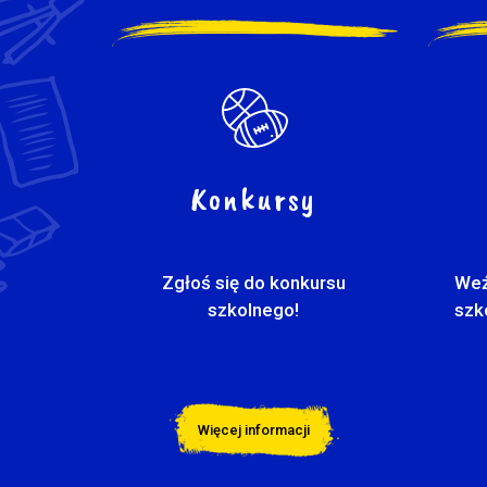
Konkursy
Zgłoś się do konkursu
Weź
szkolnego!
szk
Więcej informacji