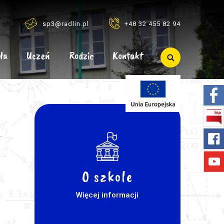
sp3@radlin.pl
+48 32 455 82 94
ła
Uczeń
Rodzic
Kontakt
O szkole
Więcej informacji