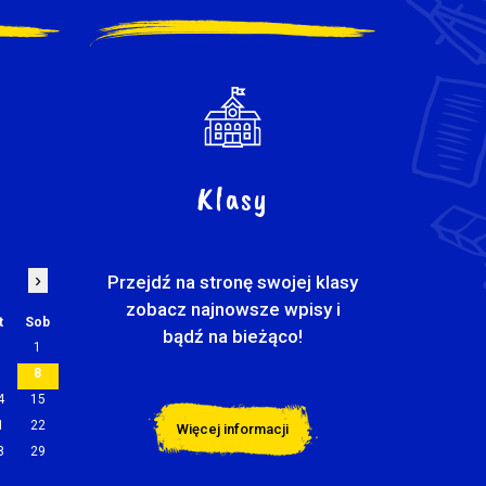
Klasy
›
Przejdź na stronę swojej klasy
zobacz najnowsze wpisy i
t
Sob
bądź na bieżąco!
1
7
8
4
15
1
22
Więcej informacji
8
29