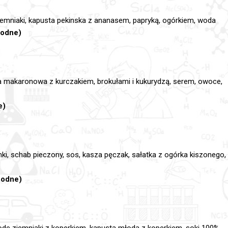
ziemniaki, kapusta pekinska z ananasem, papryką, ogórkiem, woda
chodne)
 makaronowa z kurczakiem, brokułami i kukurydzą, serem, owoce,
e)
i, schab pieczony, sos, kasza pęczak, sałatka z ogórka kiszonego,
chodne)
łode ziemniaki z koperkiem, kapusta młoda z koperkiem, soki 100%