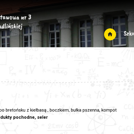
Szko
 po bretońsku z kiełbasą , boczkiem, bułka pszenna, kompot
rodukty pochodne, seler