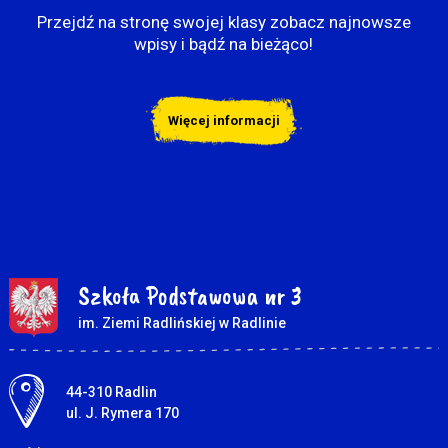
Przejdź na stronę swojej klasy zobacz najnowsze
wpisy i bądź na bieżąco!
Więcej informacji
Szkoła Podstawowa nr 3
im. Ziemi Radlińskiej w Radlinie
Adres pocztowy:
44-310 Radlin
ul. J. Rymera 170