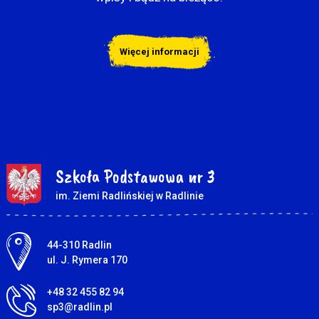
Więcej informacji
Szkoła Podstawowa nr 3
im. Ziemi Radlińskiej w Radlinie
Adres pocztowy:
44-310 Radlin
ul. J. Rymera 170
+48 32 455 82 94
sp3@radlin.pl