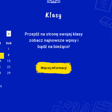
Klasy
›
Przejdź na stronę swojej klasy
zobacz najnowsze wpisy i
t
Sob
bądź na bieżąco!
1
7
8
4
15
1
22
Więcej informacji
8
29
26