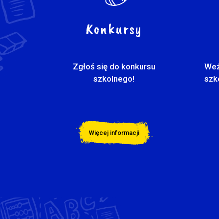
Konkursy
Zgłoś się do konkursu
Weź
szkolnego!
szk
Więcej informacji