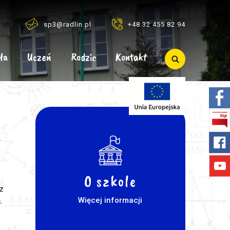
sp3@radlin.pl
+48 32 455 82 94
ła
Uczeń
Rodzic
Kontakt
O szkole
z
Więcej informacji
.