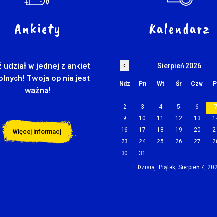
Ankiety
Kalendarz
‹
 udział w jednej z ankiet
Sierpień 2026
olnych! Twoja opinia jest
Ndz
Pn
Wt
Śr
Czw
P
ważna!
2
3
4
5
6
9
10
11
12
13
1
16
17
18
19
20
2
Więcej informacji
23
24
25
26
27
2
30
31
Dzisiaj: Piątek, Sierpień 7, 20