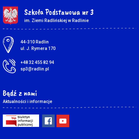
Szkoła Podstawowa nr 3
im. Ziemi Radlińskiej w Radlinie
Adres pocztowy:
44-310 Radlin
ul. J. Rymera 170
+48 32 455 82 94
sp3@radlin.pl
Bądź z nami
Aktualności i informacje