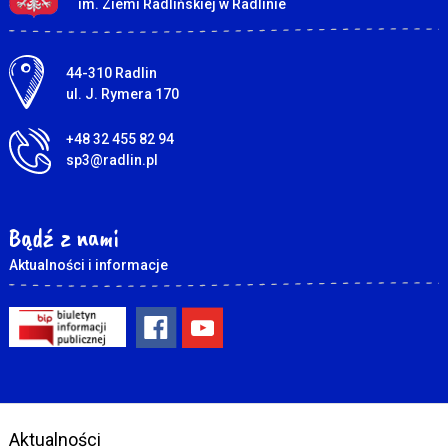
im. Ziemi Radlińskiej w Radlinie
Adres pocztowy:
44-310 Radlin
ul. J. Rymera 170
+48 32 455 82 94
sp3@radlin.pl
Bądź z nami
Aktualności i informacje
Aktualności