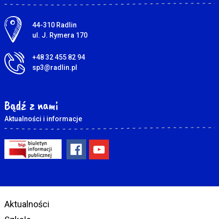
Adres pocztowy:
44-310 Radlin
ul. J. Rymera 170
+48 32 455 82 94
sp3@radlin.pl
Bądź z nami
Aktualności i informacje
Aktualności