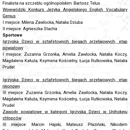
Finalista na szczeblu ogólnopolskim: Bartosz Telus
Wojewódzki Konkurs Języka Angielskiego English Vocabulary
Genius
I miejsce: Milena Zawlocka, Natalia Dziuba
II miejsce: Agnieszka Stacha
Sportowe
Igrzyska Dzieci w sztafetowych biegach przełajowych, etap
powiatowy
I miejsce: Zuzanna Grzonka, Amelia Zawlocka, Natalia Koczy,
Magdalena Kałuża, Ksymena Kościelny, Łucja Rutkowska, Natalia
Prudel
Igrzyska Dzieci w sztafetowych biegach przełajowych, etap
rejonowy
III miejsce: Zuzanna Grzonka, Amelia Zawlocka, Natalia Koczy,
Magdalena Kałuża, Ksymena Kościelny, Łucja Rutkowska, Natalia
Prudel
Zawody powiatowe w kategorii Igrzyska Dzieci w Unihokeju
chłopców
III miejsce: Marcin Hajski, Mateusz Płaziński, Nikodem