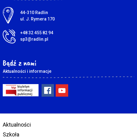
Adres pocztowy:
44-310 Radlin
ul. J. Rymera 170
+48 32 455 82 94
sp3@radlin.pl
Bądź z nami
Aktualności i informacje
Aktualności
Szkoła