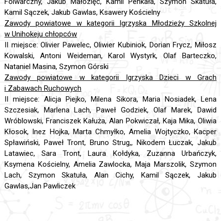
Folwarczny, Jakub Małozięć, Kamil Penkała, Szymon Skatuła,
Kamil Sączek, Jakub Gawlas, Ksawery Kościelny
Zawody powiatowe w kategorii Igrzyska Młodzieży Szkolnej
w Unihokeju chłopców
II miejsce: Olivier Pawelec, Oliwier Kubiniok, Dorian Frycz, Miłosz
Kowalski, Antoni Weideman, Karol Wystyrk, Olaf Barteczko,
Nataniel Masina, Szymon Górski
Zawody powiatowe w kategorii Igrzyska Dzieci w Grach
i Zabawach Ruchowych
II miejsce: Alicja Piejko, Milena Sikora, Maria Nosiadek, Lena
Szczesiak, Marlena Lach, Paweł Godziek, Olaf Marek, Dawid
Wróblowski, Franciszek Kałuża, Alan Pokwiczał, Kaja Mika, Oliwia
Kłosok, Inez Hojka, Marta Chmyłko, Amelia Wojtyczko, Kacper
Spławiński, Paweł Tront, Bruno Strug,, Nikodem Łuczak, Jakub
Latawiec, Sara Tront, Laura Kołdyka, Zuzanna Urbańczyk,
Ksymena Kościelny, Amelia Zawlocka, Maja Marszolik, Szymon
Lach, Szymon Skatuła, Alan Cichy, Kamil Sączek, Jakub
Gawlas,Jan Pawliczek